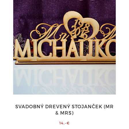
SVADOBNÝ DREVENÝ STOJANČEK (MR
& MRS)
14,-€