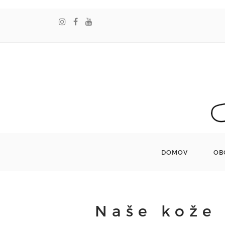
DOMOV
OB
Naše kože 