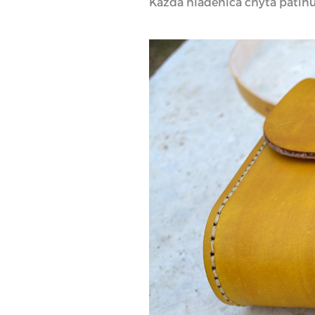
Každá hladenica chytá patinu 