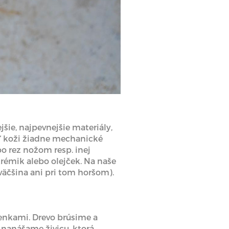
šie, najpevnejšie materiály,
j“ koži žiadne mechanické
o rez nožom resp. inej
krémik alebo olejček. Na naše
äčšina ani pri tom horšom).
enkami. Drevo brúsime a
 nanášame živicu, ktorá