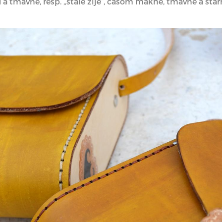
a tmavne, resp. „stále žije“, časom mäkne, tmavne a star