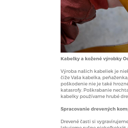
Kabelky a kožené výrobky O
Výroba našich kabeliek je nie
čiže Vaša kabelka, peňaženka,
poškodenie nie je také hrozné
katasrofy. Poškrabanie nechta
kabelky používame hrubé drev
Spracovanie drevených kom
Drevené časti si vygravíruje
lakujeme ručne niekoľkokrát 