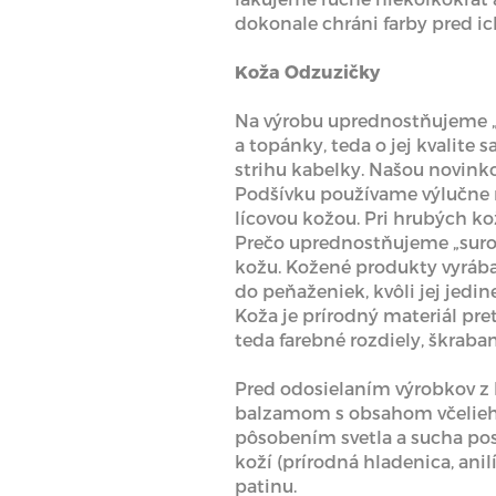
dokonale chráni farby pred i
Koža Odzuzičky
Na výrobu uprednostňujeme „s
a topánky, teda o jej kvalit
strihu kabelky. Našou novinko
Podšívku používame výlučne n
lícovou kožou. Pri hrubých k
Prečo uprednostňujeme „surov
kožu. Kožené produkty vyráb
do peňaženiek, kvôli jej jedi
Koža je prírodný materiál pre
teda farebné rozdiely, škraban
Pred odosielaním výrobkov z 
balzamom s obsahom včelieho 
pôsobením svetla a sucha po
koží (prírodná hladenica, anil
patinu.