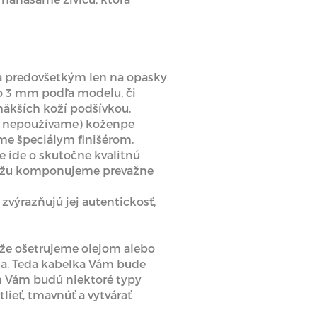
va predovšetkým len na opasky
do 3 mm podľa modelu, či
mäkších koží podšívkou.
ku nepoužívame) koženpe
me špeciálym finišérom.
e ide o skutočne kvalitnú
 kožu komponujeme prevažne
zvýrazňujú jej autentickosť,
ože ošetrujeme olejom alebo
ia. Teda kabelka Vám bude
m Vám budú niektoré typy
tlieť, tmavnúť a vytvárať