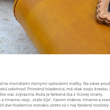
učne moridlami rôznymi spôsobmi maľby. Na záver použív
ysokú odolnosť. Prírodná hladenica, má však svoju kresbu, 
šte viac zvýraznia. Koža je farbená iba z lícovej strany.
a tmavne, resp. „stále žije“, časom mäkne, tmavne a star
ť dve hladenice rovnako, preto sú v nej farebné rozdiely.