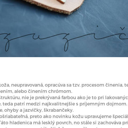
koža, neupravovaná, opracúva sa tzv. procesom činenia, te
nením, alebo činením chrómom.
ruktúru, nie je prekrývaná farbou ako je to pri lakovanýc
 teda patrí medzi najkvalitnejšie s príjemným dojmom. 
e, ohyby a jazvičky, škrabančeky.
pošriabateľná, preto ako novinku kožu upravujeme špeciá
to hladenica má lesklý povrch, no stále si zachováva pr