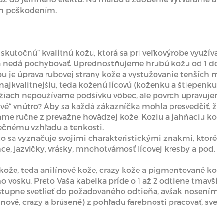
ch poškodením.
kutočnú“ kvalitnú kožu, ktorá sa pri veľkovýrobe využí
e sa nedá pochybovať. Uprednostňujeme hrubú kožu od 1 
u je úprava rubovej strany kože a vystužovanie tenších 
ajkvalitnejšiu, teda koženú lícovú (koženku a štiepen
ožiach nepoužívame podšívku vôbec, ale povrch upravuje
é“ vnútro? Aby sa každá zákazníčka mohla presvedčiť, ž
ame ručne z prevažne hovädzej kože. Koziu a jahňaciu
nečnému vzhľadu a tenkosti.
to sa vyznačuje svojimi charakteristickými znakmi, ktoré 
ce, jazvičky, vrásky, mnohotvárnosť lícovej kresby a pod.
kože, teda anilínové kože, crazy kože a pigmentované k
vosku. Preto Vaša kabelka príde o 1 až 2 odtiene tmavš
stupne svetlieť do požadovaného odtieňa, avšak nosení
ínové, crazy a brúsené) z pohľadu farebnosti pracovať, sve