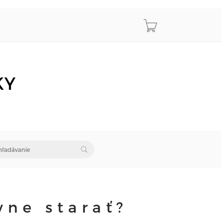
KY
vne starať?