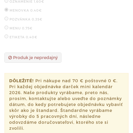
OZNÁMENIE
1,60€
MENOVKA
0,40€
POZVÁNKA
0,35€
MENU
0,75€
ETIKETA
0,40€
Produk je nepredajný
DÔLEŽITÉ!
Pri nákupe nad 70 € poštovné 0 €.
Pri každej objednávke darček mini kalendár
2026. Naše produkty vyrábame, preto nás,
prosím, kontaktujte alebo uveďte do poznámky
dátum, do kedy potrebujete objednávku vybaviť
skôr ako je štandard. Štandardne vyrábame
výrobky do 5 pracovných dní, následne
odovzdáme doručovateľovi, ktorého ste si
zvolili.